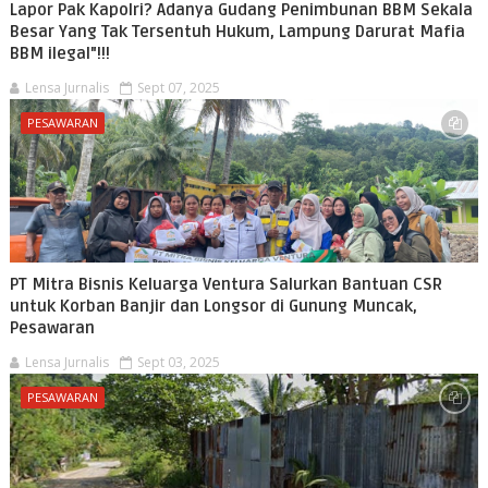
Lapor Pak Kapolri? Adanya Gudang Penimbunan BBM Sekala
Besar Yang Tak Tersentuh Hukum, Lampung Darurat Mafia
BBM ilegal"!!!
Lensa Jurnalis
Sept 07, 2025
PESAWARAN
PT Mitra Bisnis Keluarga Ventura Salurkan Bantuan CSR
untuk Korban Banjir dan Longsor di Gunung Muncak,
Pesawaran
Lensa Jurnalis
Sept 03, 2025
PESAWARAN