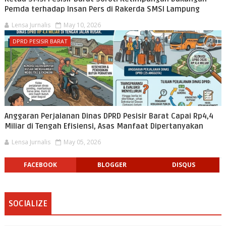
Pemda terhadap Insan Pers di Rakerda SMSI Lampung
Lensa Jurnalis
May 10, 2026
DPRD PESISIR BARAT
Anggaran Perjalanan Dinas DPRD Pesisir Barat Capai Rp4,4
Miliar di Tengah Efisiensi, Asas Manfaat Dipertanyakan
Lensa Jurnalis
May 05, 2026
FACEBOOK
BLOGGER
DISQUS
SOCIALIZE