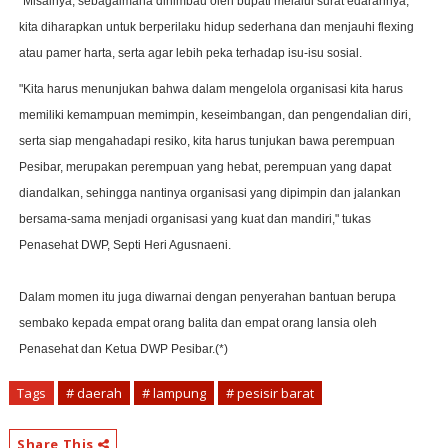
"Misalnya, sebagaimana dihimbau oleh bupati melalui surat edarannya,
kita diharapkan untuk berperilaku hidup sederhana dan menjauhi flexing
atau pamer harta, serta agar lebih peka terhadap isu-isu sosial.
"Kita harus menunjukan bahwa dalam mengelola organisasi kita harus
memiliki kemampuan memimpin, keseimbangan, dan pengendalian diri,
serta siap mengahadapi resiko, kita harus tunjukan bawa perempuan
Pesibar, merupakan perempuan yang hebat, perempuan yang dapat
diandalkan, sehingga nantinya organisasi yang dipimpin dan jalankan
bersama-sama menjadi organisasi yang kuat dan mandiri," tukas
Penasehat DWP, Septi Heri Agusnaeni.
Dalam momen itu juga diwarnai dengan penyerahan bantuan berupa
sembako kepada empat orang balita dan empat orang lansia oleh
Penasehat dan Ketua DWP Pesibar.(*)
Tags
# daerah
# lampung
# pesisir barat
Share This