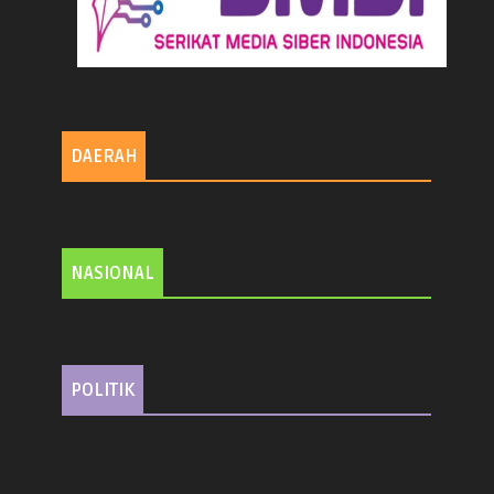
DAERAH
NASIONAL
POLITIK