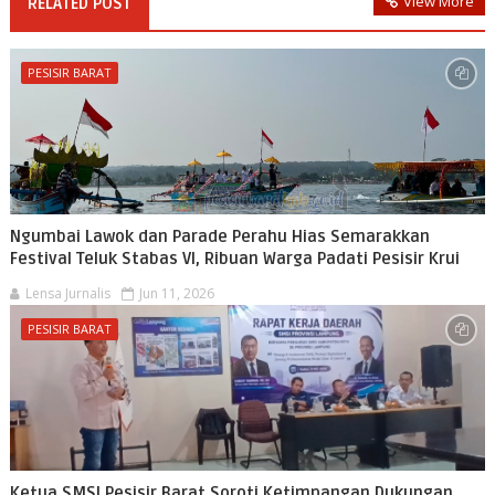
View More
RELATED POST
PESISIR BARAT
Ngumbai Lawok dan Parade Perahu Hias Semarakkan
Festival Teluk Stabas VI, Ribuan Warga Padati Pesisir Krui
Lensa Jurnalis
Jun 11, 2026
PESISIR BARAT
Ketua SMSI Pesisir Barat Soroti Ketimpangan Dukungan