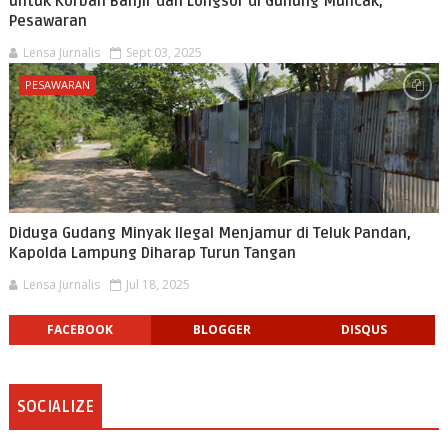
untuk Korban Banjir dan Longsor di Gunung Muncak,
Pesawaran
Lensa Jurnalis
Sept 03, 2025
PESAWARAN
Diduga Gudang Minyak Ilegal Menjamur di Teluk Pandan,
Kapolda Lampung Diharap Turun Tangan
Lensa Jurnalis
Jul 18, 2025
FACEBOOK
BLOGGER
DISQUS
SOCIALIZE