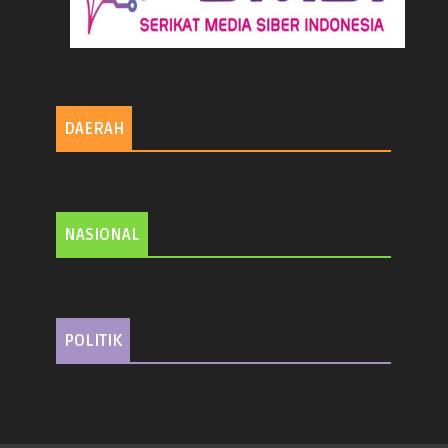
DAERAH
NASIONAL
POLITIK