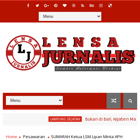
Bukan di Bali, Ngaben Massal Balinur
LAMPUNG SELATAN
ram Bina Desa Polinela, Perkuat Pengembangan Potensi Desa dan 
Home
Pesawaran
SUMARAH Ketua LSM Lipan Minta APH